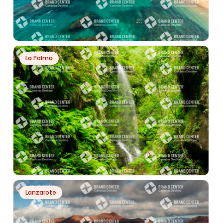
PH742
La Palma
PLAYAS DE PAPAGAYO
PH7708
Lanzarote
BOSQUE DE LOS TILOS