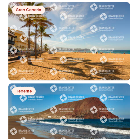
PH9243
Gran Canaria
SENDERO RUTAS DE LOS VOLCANES, LA PALMA
PH12586
Tenerife
SOMBRA PALMERAS PLAYA GRANDE