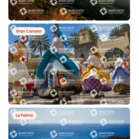
PH4774
Gran Canaria
PARQUE NACIONAL DEL TEIDE
PH1099
La Palma
COMPLEJO ARQUITECTÓNICO PUEBLO CANARIO