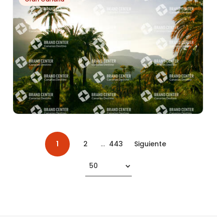
PORIS DE CANDELARIA
PH13398
SORRUEDA
1
2
...
443
Siguiente