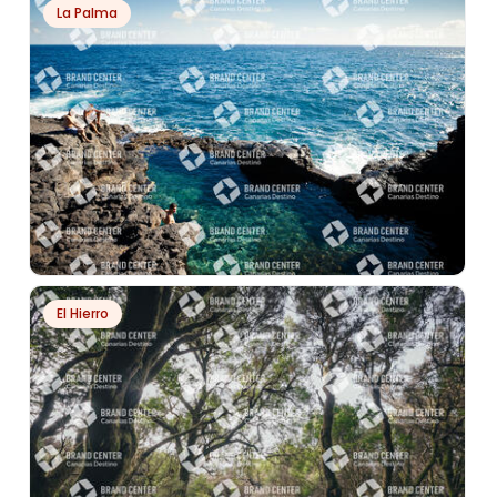
La Palma
GRAN VALLE
PH3827
El Hierro
CHARCO AZUL