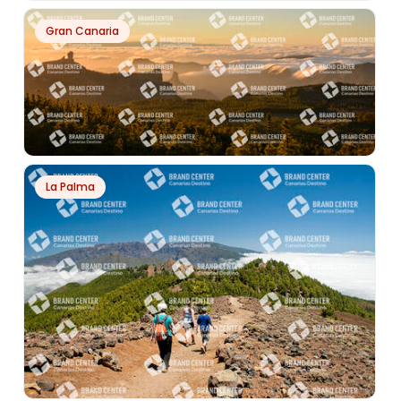
PH12607
Gran Canaria
ATARDECER PLAYA DE LAS CANTERAS
PH12611
La Palma
PANORAMICA CUENCA DE TEJEDA