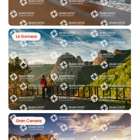
PH13837
La Gomera
PLAYA LA TEJITA
PH7727
Gran Canaria
MIRADOR DE LOS ROQUES