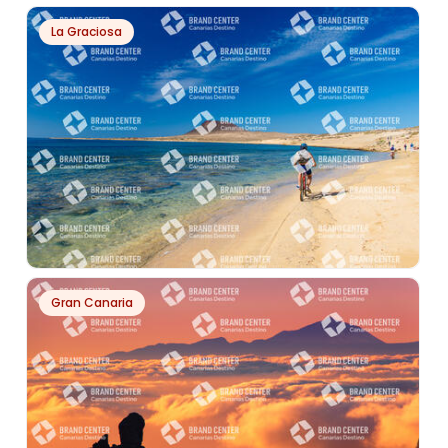
PH25446
La Graciosa
MIRADOR DE LA CURVA DEL QUESO
PH13412
Gran Canaria
PLAYA LA FRANCESA