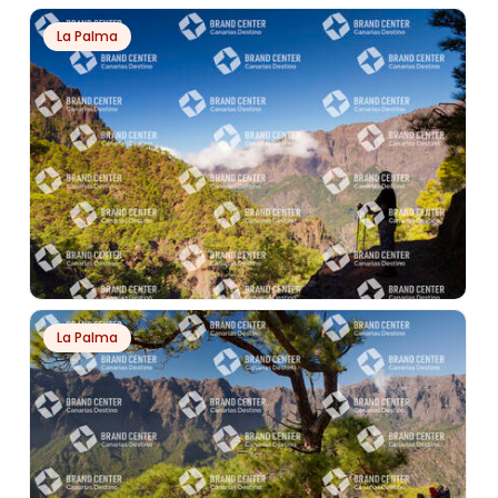
PH740
La Palma
PLAYAS DE PAPAGAYO
PH8274
La Palma
PARQUE NACIONAL DE LA CALDERA DE TABURIENTE