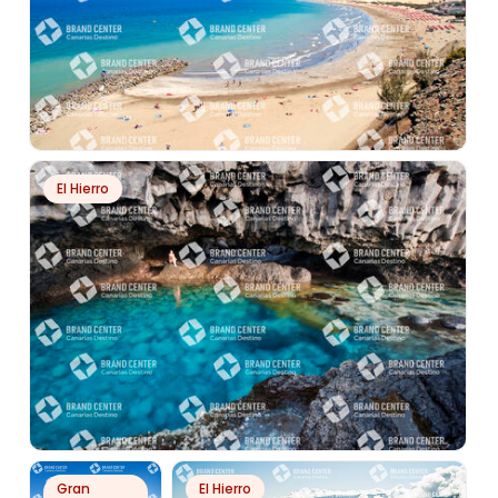
PH592
El Hierro
PLAYA DEL INGLÉS
PH7722
Gran
El Hierro