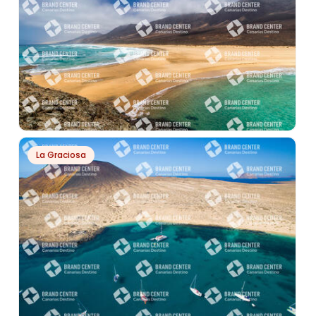
PH790
La Graciosa
COFETE