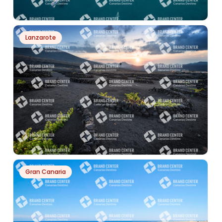
PH13414
Lanzarote
PLAYA LA FRANCESA
PH15475
Gran Canaria
LA GERIA - LANZAROTE