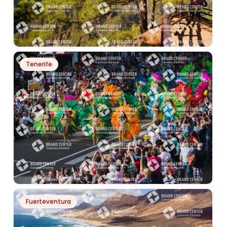
PH7888
Tenerife
CALDERA DE TABURIENTE
PH1465
Fuerteventura
CARNAVAL DE SANTA CRUZ DE TENERIFE