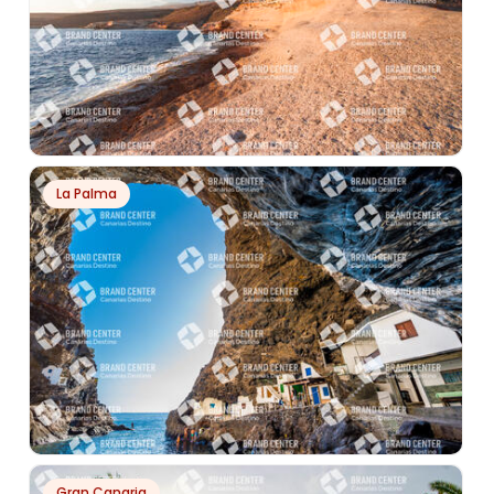
PH13290
La Palma
COSTA DE ADEJE (CAMINO DE PLAYA DIEGO
HERNÁNDEZ A LA CALETA)
PH19721
Gran Canaria