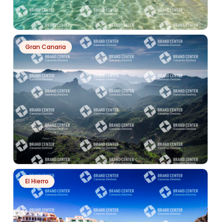
PH13402
Gran Canaria
PLAYA LA FRANCESA
PH7880
El Hierro
CUMBRES DE GRAN CANARIA, ROQUE BENTAYGA