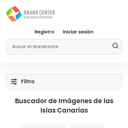
Pasar
al
contenido
principal
User
Registro
Iniciar sesión
account
menu
Buscar
by
Promotur
Filtro
Buscador de Imágenes de las
Islas Canarias