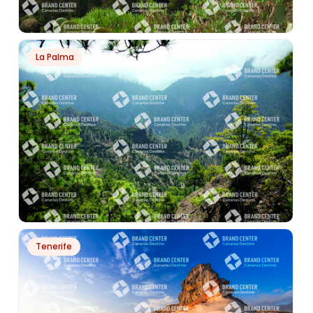
PH2592
La Palma
AGÜIMES
PH5266
Tenerife
CALDERA DE TABURIENTE