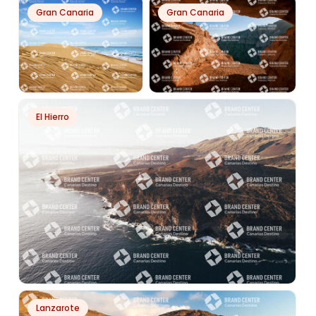
PH21401
Gran Canaria
Gran Canaria
PLAYA DEL INGLÉS
PH13835
PH8138
El Hierro
PLAYA DE
CALDERA DE BANDAMA
MASPALOMAS
PH13074
Lanzarote