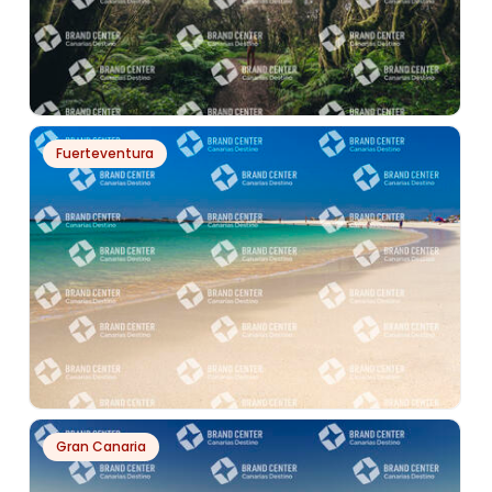
PH13067
Fuerteventura
SENDERO DE LA LLANÍA
PH749
Gran Canaria
EL COTILLO