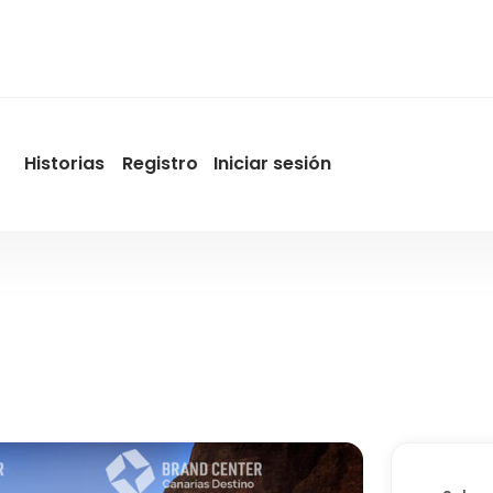
Historias
Registro
Iniciar sesión
User
account
menu
by
Promotur