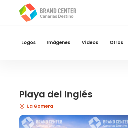
Pasar
al
contenido
principal
Logos
Imágenes
Vídeos
Otros
Menu
Navegacion
Playa del Inglés
La Gomera