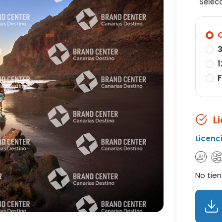
Selec
O
3
1
F
L
Licenc
No tien