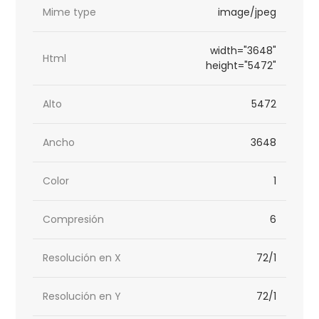
Mime type
image/jpeg
width="3648"
Html
height="5472"
Alto
5472
Ancho
3648
Color
1
Compresión
6
Resolución en X
72/1
Resolución en Y
72/1