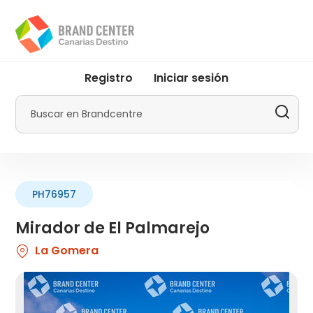
Pasar
al
contenido
principal
User
Registro
Iniciar sesión
account
menu
Buscar
by
Promotur
PH76957
Mirador de El Palmarejo
La Gomera