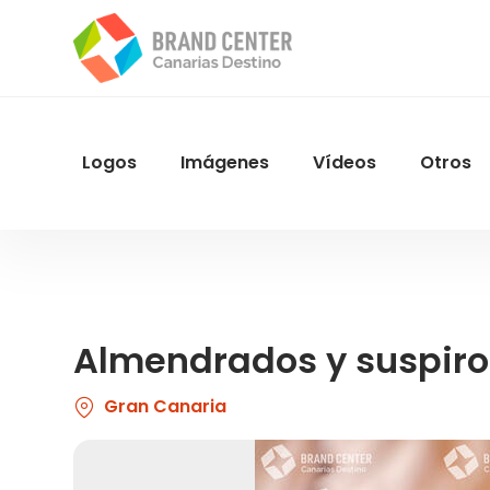
Pasar
al
contenido
principal
Logos
Imágenes
Vídeos
Otros
Menu
Navegacion
Almendrados y suspir
Gran Canaria