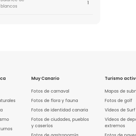
1
blancos
ica
Muy Canario
Turismo acti
Fotos de carnaval
Mapas de sub
aturales
Fotos de flora y fauna
Fotos de golf
za
Fotos de identidad canaria
Vídeos de Surf
rismo
Fotos de ciudades, pueblos
Vídeos de dep
y caseríos
extremos
turnos
Fotos de gastronomía
Fotos de nave