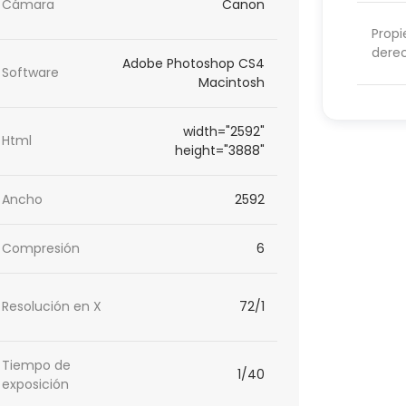
Cámara
Canon
Propi
dere
Adobe Photoshop CS4
Software
Macintosh
width="2592"
Html
height="3888"
Ancho
2592
Compresión
6
Resolución en X
72/1
Tiempo de
1/40
exposición