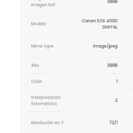
3888
imagen Exif
Canon EOS 400D
Modelo
DIGITAL
Mime type
image/jpeg
Alto
3888
Color
1
Interpretación
2
fotométrica
Resolución en Y
72/1