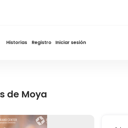
Historias
Registro
Iniciar sesión
User
account
menu
by
Promotur
os de Moya