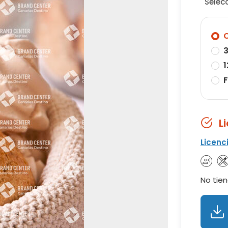
Selec
O
3
1
F
L
Licenc
No tien