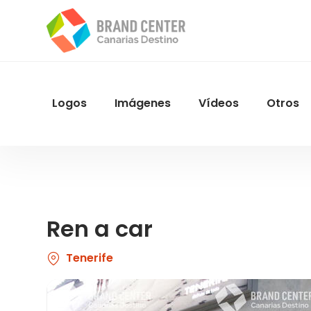
Pasar
al
contenido
principal
Logos
Imágenes
Vídeos
Otros
Menu
Navegacion
Ren a car
Tenerife