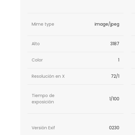
Mime type
image/jpeg
Alto
3187
Color
1
Resolución en X
72/1
Tiempo de
1/100
exposición
Versión Exif
0230