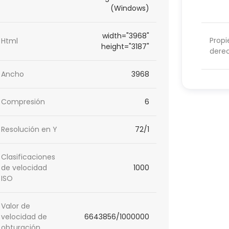
(Windows)
width="3968"
Propi
Html
height="3187"
dere
Ancho
3968
Compresión
6
Resolución en Y
72/1
Clasificaciones
de velocidad
1000
ISO
Valor de
velocidad de
6643856/1000000
obturación