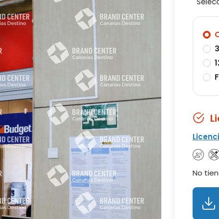
Selec
O
3
1
F
L
Licenc
No tien