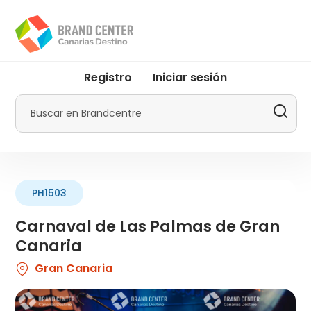
Pasar
al
contenido
principal
User
Registro
Iniciar sesión
account
menu
Buscar
by
Promotur
PH1503
Carnaval de Las Palmas de Gran
Canaria
Gran Canaria