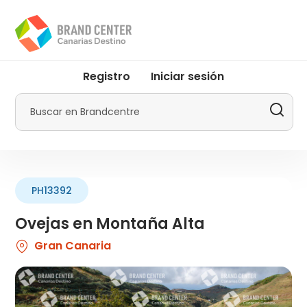
Pasar
al
contenido
principal
User
Registro
Iniciar sesión
account
menu
Buscar
by
Promotur
PH13392
Ovejas en Montaña Alta
Gran Canaria