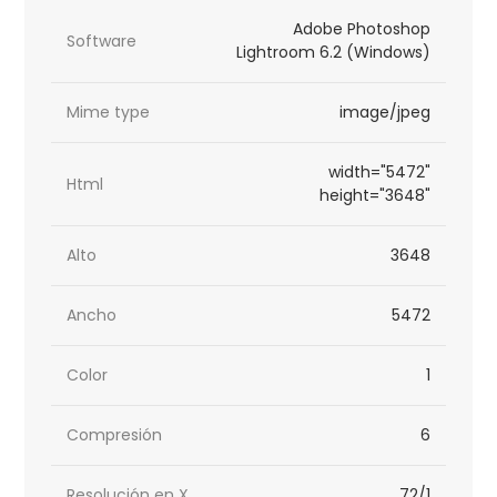
Adobe Photoshop
Software
Lightroom 6.2 (Windows)
Mime type
image/jpeg
width="5472"
Html
height="3648"
Alto
3648
Ancho
5472
Color
1
Compresión
6
Resolución en X
72/1