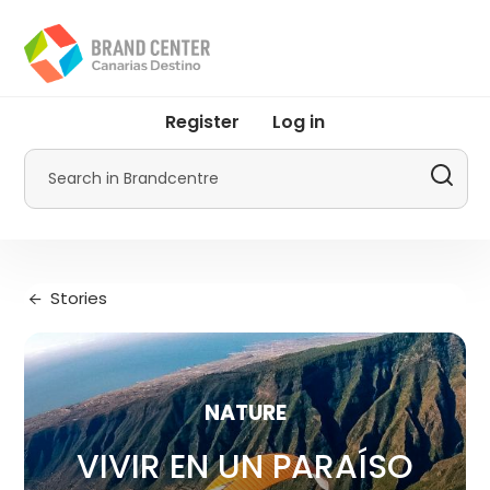
Skip
to
main
content
User
Register
Log in
account
menu
Search
by
Promotur
Stories
NATURE
VIVIR EN UN PARAÍSO