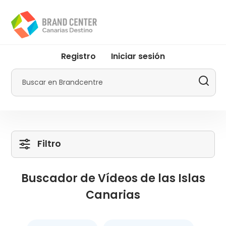
Pasar
al
contenido
principal
User
Registro
Iniciar sesión
account
menu
Buscar
by
Promotur
Filtro
Buscador de Vídeos de las Islas
Canarias