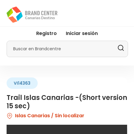
Pasar
al
contenido
principal
User
Registro
Iniciar sesión
account
menu
Buscar
by
Promotur
VI14363
Trail Islas Canarias -(Short version
15 sec)
Islas Canarias / Sin localizar