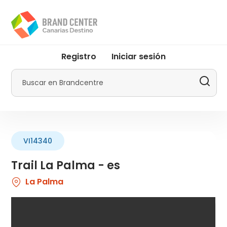
Pasar
al
contenido
principal
User
Registro
Iniciar sesión
account
menu
Buscar
by
Promotur
VI14340
Trail La Palma - es
La Palma