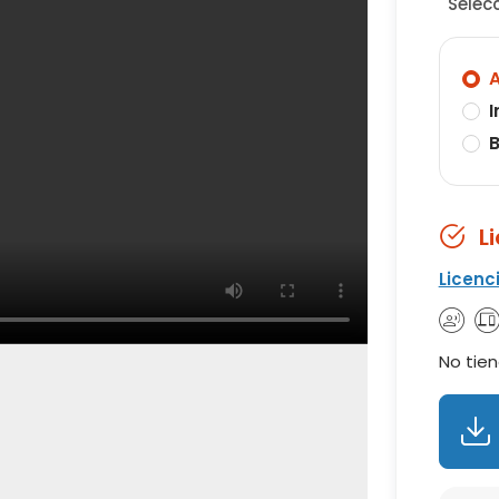
Selec
A
I
B
L
Licenc
No tien