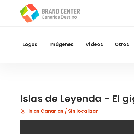
Pasar
al
contenido
principal
Logos
Imágenes
Vídeos
Otros
Menu
Navegacion
Islas de Leyenda - El 
Islas Canarias / Sin localizar