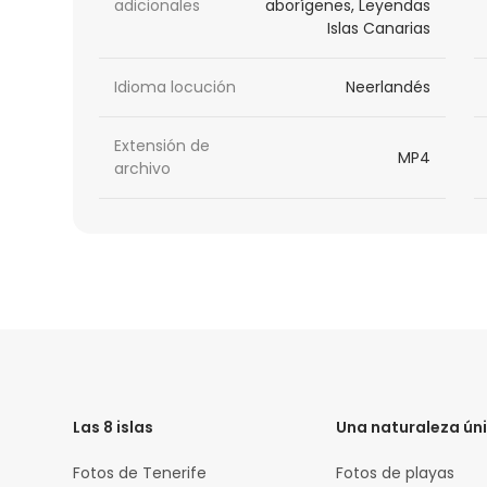
adicionales
aborígenes, Leyendas
Islas Canarias
Idioma locución
Neerlandés
Extensión de
MP4
archivo
HTML
Code
Las 8 islas
Una naturaleza ún
Fotos de Tenerife
Fotos de playas