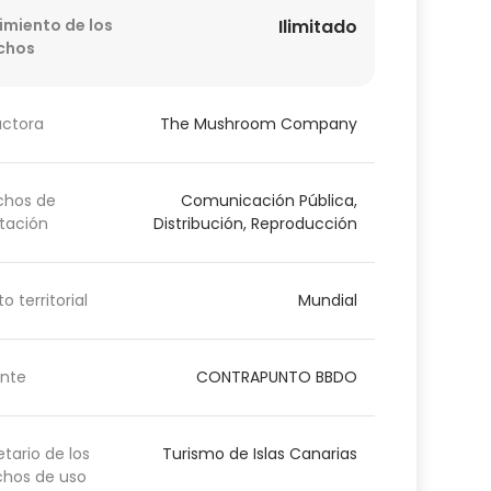
imiento de los
Ilimitado
chos
uctora
The Mushroom Company
chos de
Comunicación Pública,
tación
Distribución, Reproducción
o territorial
Mundial
nte
CONTRAPUNTO BBDO
etario de los
Turismo de Islas Canarias
chos de uso