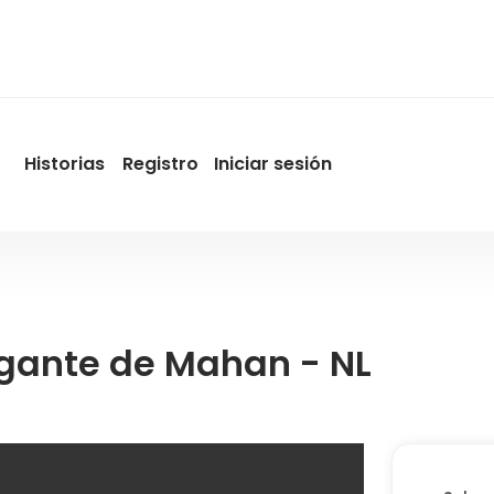
Historias
Registro
Iniciar sesión
User
account
menu
by
Promotur
gigante de Mahan - NL