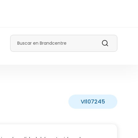
Buscar
VI107245