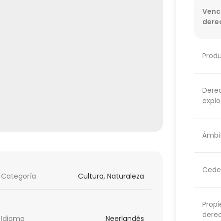
Venc
dere
Prod
Dere
explo
Ámbit
Cede
Categoría
Cultura, Naturaleza
Propi
dere
Idioma
Neerlandés