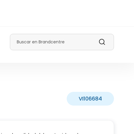
Buscar
VI106684