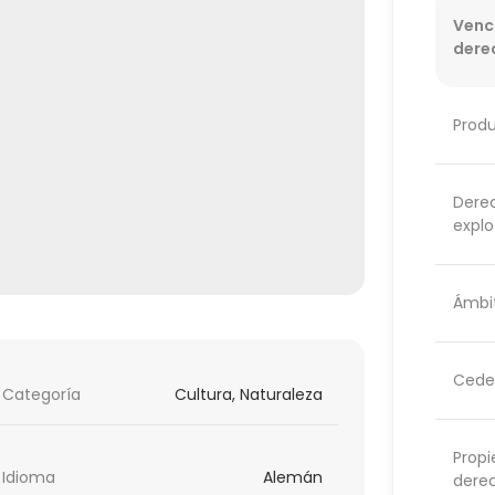
Venc
dere
Prod
Dere
explo
Ámbit
Cede
Categoría
Cultura, Naturaleza
Propi
Idioma
Alemán
dere