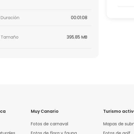
Duración
00:01:08
Tamaño
395.85 MB
ica
Muy Canario
Turismo acti
Fotos de carnaval
Mapas de sub
aturales
Fotos de flora y fauna
Fotos de golf