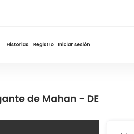
Historias
Registro
Iniciar sesión
User
account
menu
by
Promotur
igante de Mahan - DE