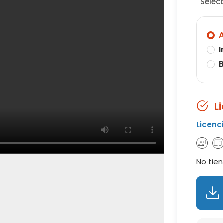
Selec
A
I
B
L
Licenc
No tien