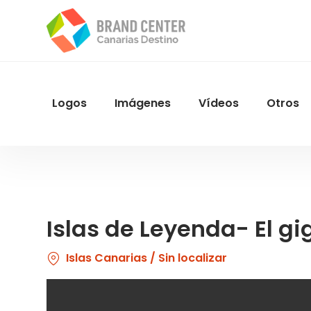
Pasar
al
contenido
principal
Logos
Imágenes
Vídeos
Otros
Menu
Navegacion
Islas de Leyenda- El g
Islas Canarias / Sin localizar