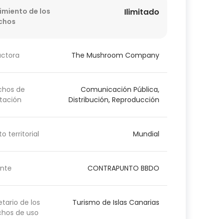
imiento de los
Ilimitado
chos
uctora
The Mushroom Company
chos de
Comunicación Pública,
tación
Distribución, Reproducción
o territorial
Mundial
nte
CONTRAPUNTO BBDO
etario de los
Turismo de Islas Canarias
chos de uso