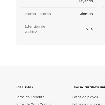
Leyenda
Idioma locución
Alemán
Extensión de
MP4
archivo
HTML
Code
Las 8 islas
Una naturaleza ún
Fotos de Tenerife
Fotos de playas
Fotos de Gran Canaria
Fotos de piscinas n