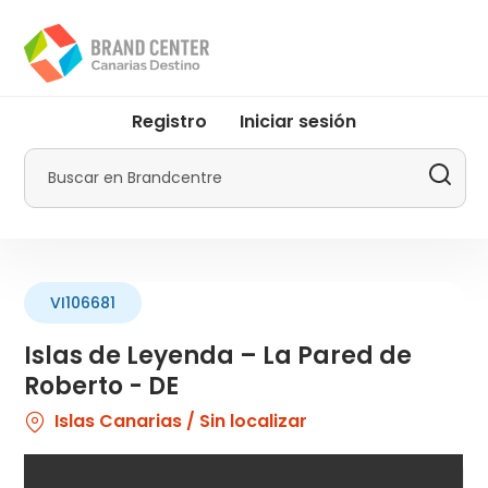
Pasar
al
contenido
principal
User
Registro
Iniciar sesión
account
menu
Buscar
by
Promotur
VI106681
Islas de Leyenda – La Pared de
Roberto - DE
Islas Canarias / Sin localizar