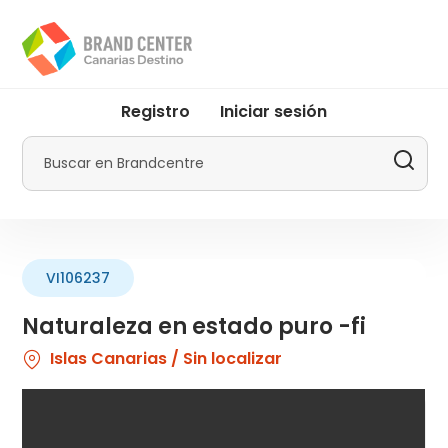
Pasar
al
contenido
principal
User
Registro
Iniciar sesión
account
menu
Buscar
by
Promotur
VI106237
Naturaleza en estado puro -fi
Islas Canarias / Sin localizar