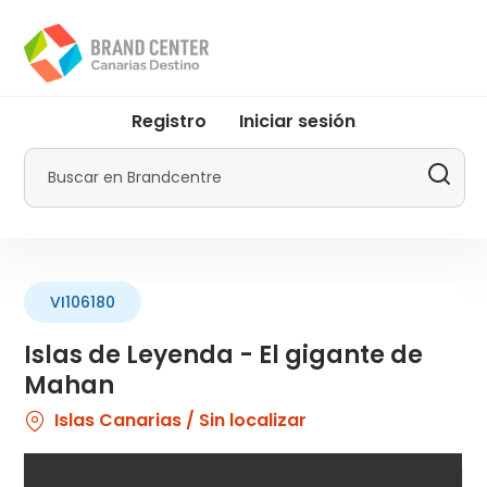
Pasar
al
contenido
principal
User
Registro
Iniciar sesión
account
menu
Buscar
by
Promotur
VI106180
Islas de Leyenda - El gigante de
Mahan
Islas Canarias / Sin localizar