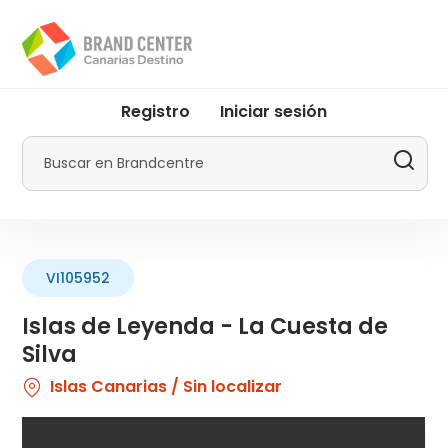
Pasar
al
contenido
principal
User
Registro
Iniciar sesión
account
menu
Buscar
by
Promotur
VI105952
Islas de Leyenda - La Cuesta de
Silva
Islas Canarias / Sin localizar