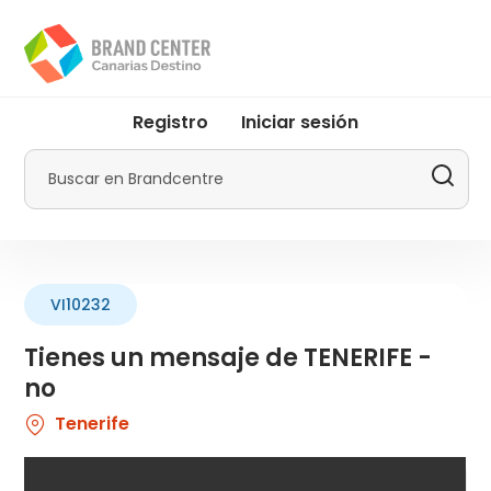
Pasar
al
contenido
principal
User
Registro
Iniciar sesión
account
menu
Buscar
by
Promotur
VI10232
Tienes un mensaje de TENERIFE -
no
Tenerife