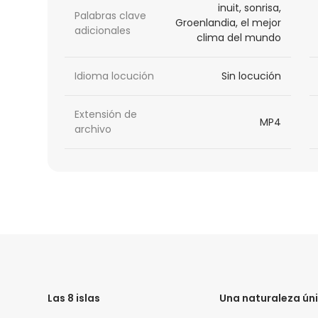
inuit, sonrisa,
Palabras clave
Groenlandia, el mejor
adicionales
clima del mundo
Idioma locución
Sin locución
Extensión de
MP4
archivo
HTML
Code
Las 8 islas
Una naturaleza ún