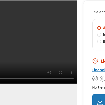
Selec
A
I
B
L
Licenc
No tien