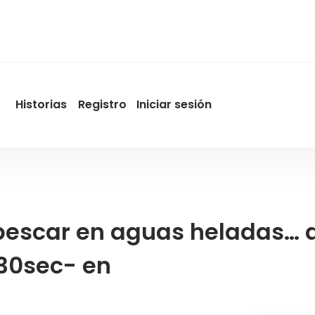
Historias
Registro
Iniciar sesión
User
account
menu
by
Promotur
 pescar en aguas heladas… a
–30sec- en