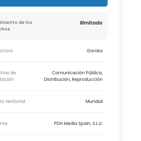
imiento de los
Ilimitado
chos
uctora
Goroka
chos de
Comunicación Pública,
tación
Distribución, Reproducción
o territorial
Mundial
nte
PDH Media Spain, S.L.U.