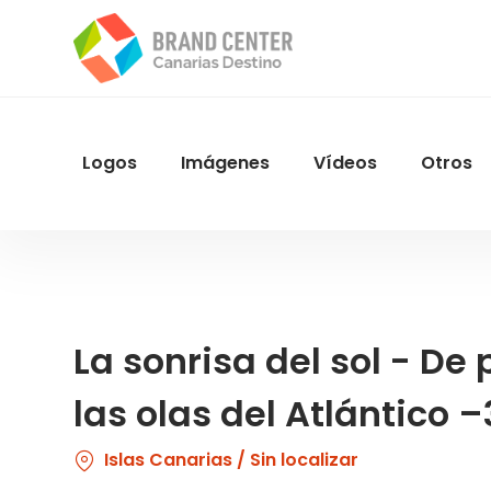
Pasar
al
contenido
principal
Logos
Imágenes
Vídeos
Otros
Menu
Navegacion
La sonrisa del sol - De
las olas del Atlántico 
Islas Canarias / Sin localizar