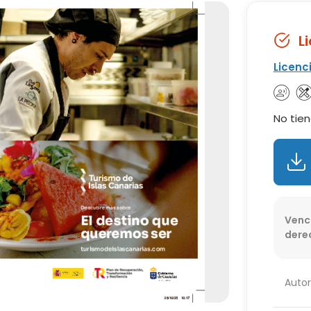
L
Licenc
No tien
Venc
dere
Autor