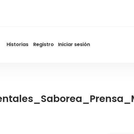
Historias
Registro
Iniciar sesión
User
account
menu
by
Promotur
ientales_Saborea_Prensa_