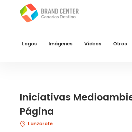
Pasar
al
contenido
principal
Logos
Imágenes
Vídeos
Otros
Menu
Navegacion
Iniciativas Medioamb
Página
Lanzarote