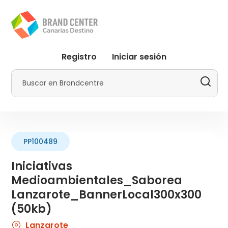
Pasar
al
contenido
principal
User
Registro
Iniciar sesión
account
menu
Buscar
by
Promotur
PP100489
Iniciativas
Medioambientales_Saborea
Lanzarote_BannerLocal300x300
(50kb)
Lanzarote