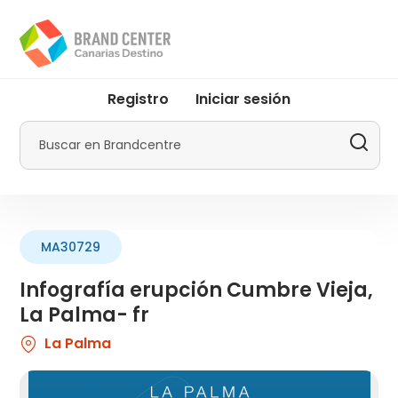
Pasar
al
contenido
principal
User
Registro
Iniciar sesión
account
menu
Buscar
by
Promotur
MA30729
Infografía erupción Cumbre Vieja,
La Palma- fr
La Palma