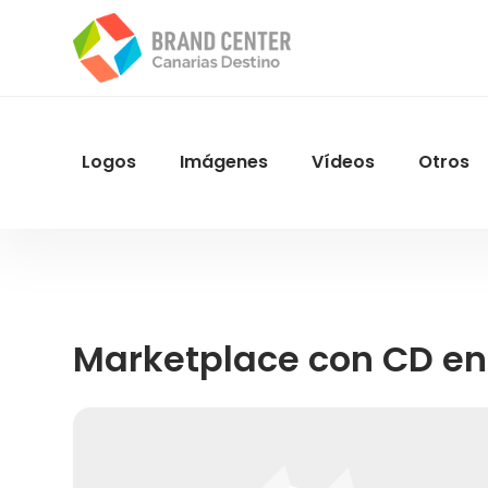
Pasar
al
contenido
principal
Logos
Imágenes
Vídeos
Otros
Menu
Navegacion
Marketplace con CD en