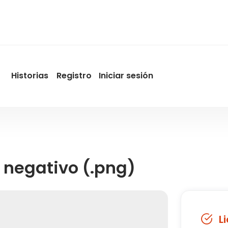
Historias
Registro
Iniciar sesión
User
account
menu
by
Promotur
 negativo (.png)
L