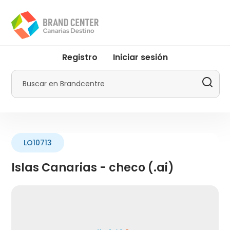
Pasar
al
contenido
principal
User
Registro
Iniciar sesión
account
menu
Buscar
by
Promotur
LO10713
Islas Canarias - checo (.ai)