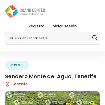
Pasar
al
contenido
principal
User
Registro
Iniciar sesión
account
menu
Buscar
by
Promotur
PH9705
Sendero Monte del Agua, Tenerife
Tenerife