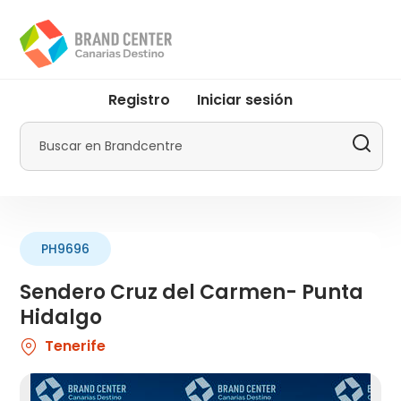
Pasar
al
contenido
principal
User
Registro
Iniciar sesión
account
menu
Buscar
by
Promotur
PH9696
Sendero Cruz del Carmen- Punta
Hidalgo
Tenerife