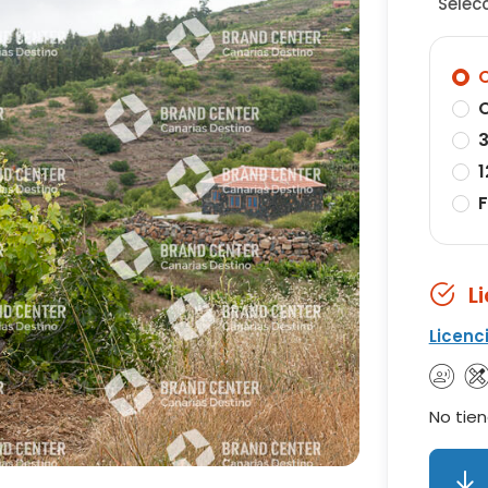
Selec
O
O
3
1
F
L
Licenc
No tien