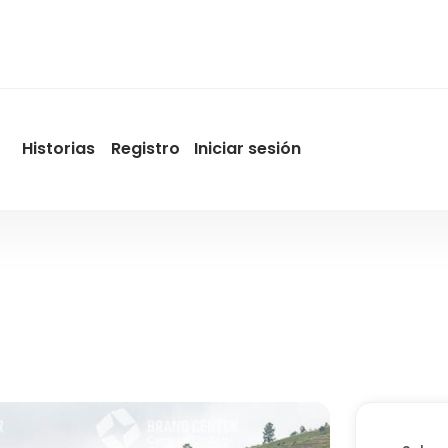
Historias
Registro
Iniciar sesión
User
account
menu
by
Promotur