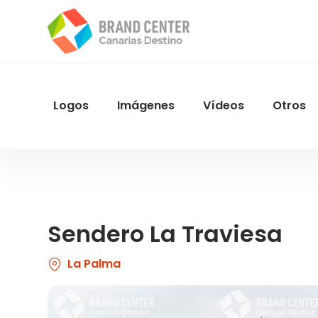
Pasar
al
contenido
principal
Logos
Imágenes
Vídeos
Otros
Menu
Navegacion
Sendero La Traviesa
La Palma