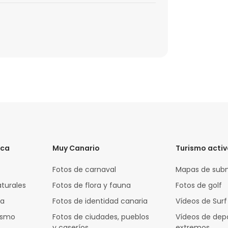
ica
Muy Canario
Turismo acti
Fotos de carnaval
Mapas de sub
aturales
Fotos de flora y fauna
Fotos de golf
za
Fotos de identidad canaria
Vídeos de Surf
rismo
Fotos de ciudades, pueblos
Vídeos de dep
y caseríos
extremos