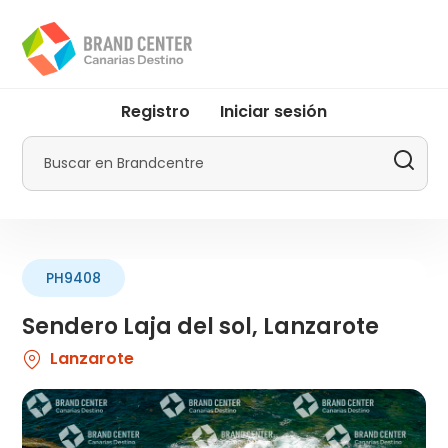
Pasar
al
contenido
principal
User
Registro
Iniciar sesión
account
menu
Buscar
by
Promotur
PH9408
Sendero Laja del sol, Lanzarote
Lanzarote