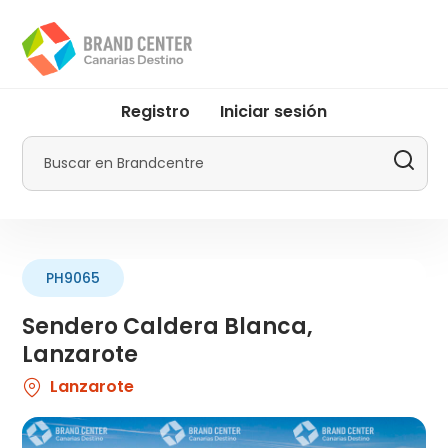
Pasar
al
contenido
principal
User
Registro
Iniciar sesión
account
menu
Buscar
by
Promotur
PH9065
Sendero Caldera Blanca,
Lanzarote
Lanzarote