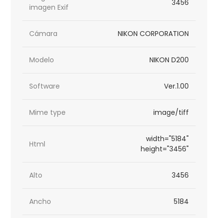
3456
imagen Exif
Cámara
NIKON CORPORATION
Modelo
NIKON D200
Software
Ver.1.00
Mime type
image/tiff
width="5184"
Html
height="3456"
Alto
3456
Ancho
5184