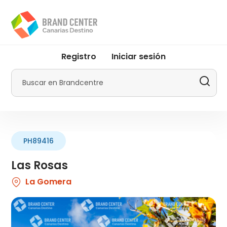
Pasar
al
contenido
principal
User
Registro
Iniciar sesión
account
menu
Buscar
by
Promotur
PH89416
Las Rosas
La Gomera