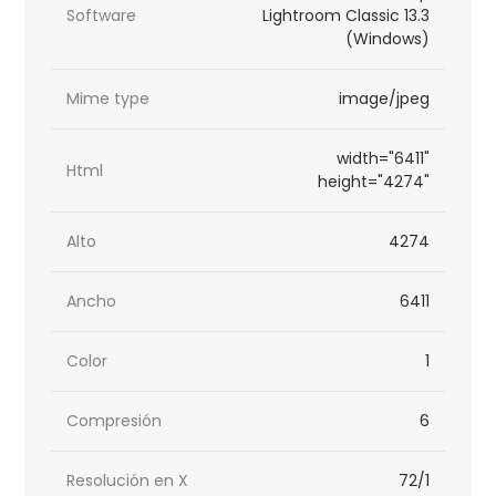
Software
Lightroom Classic 13.3
(Windows)
Mime type
image/jpeg
width="6411"
Html
height="4274"
Alto
4274
Ancho
6411
Color
1
Compresión
6
Resolución en X
72/1