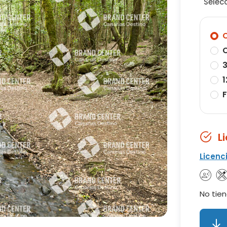
Selec
O
O
3
1
F
L
Licenc
No tien