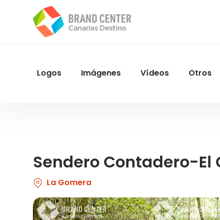
Pasar
al
contenido
principal
Logos
Imágenes
Vídeos
Otros
Menu
Navegacion
Sendero Contadero-El 
La Gomera