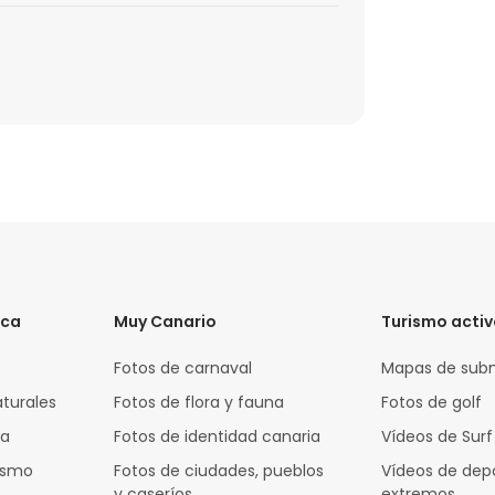
ica
Muy Canario
Turismo acti
Fotos de carnaval
Mapas de sub
aturales
Fotos de flora y fauna
Fotos de golf
za
Fotos de identidad canaria
Vídeos de Surf
rismo
Fotos de ciudades, pueblos
Vídeos de dep
y caseríos
extremos