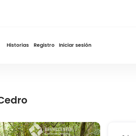
Historias
Registro
Iniciar sesión
User
account
menu
by
Promotur
Cedro