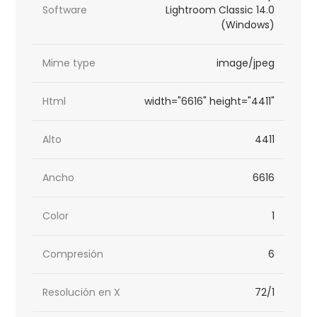
Software
Lightroom Classic 14.0
(Windows)
Mime type
image/jpeg
Html
width="6616" height="4411"
Alto
4411
Ancho
6616
Color
1
Compresión
6
Resolución en X
72/1