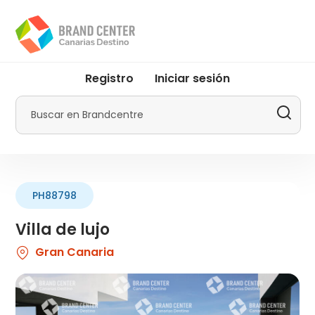
Pasar
al
contenido
principal
User
Registro
Iniciar sesión
account
menu
Buscar
by
Promotur
PH88798
Villa de lujo
Gran Canaria