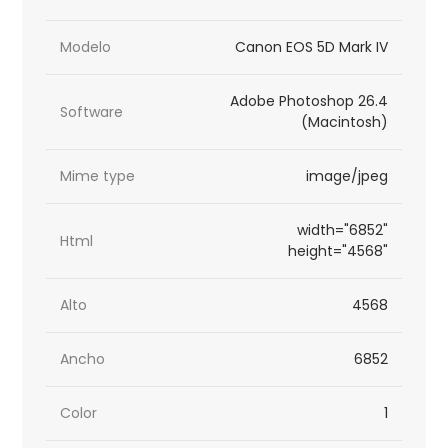
Modelo
Canon EOS 5D Mark IV
Adobe Photoshop 26.4
Software
(Macintosh)
Mime type
image/jpeg
width="6852"
Html
height="4568"
Alto
4568
Ancho
6852
Color
1