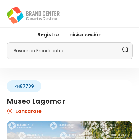
Pasar
al
contenido
principal
User
Registro
Iniciar sesión
account
menu
Buscar
by
Promotur
PH87709
Museo Lagomar
Lanzarote