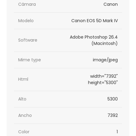
Cámara
Canon
Modelo
Canon EOS 5D Mark IV
Adobe Photoshop 26.4
Software
(Macintosh)
Mime type
image/jpeg
width="7392"
Html
height="5300"
Alto
5300
Ancho
7392
Color
1