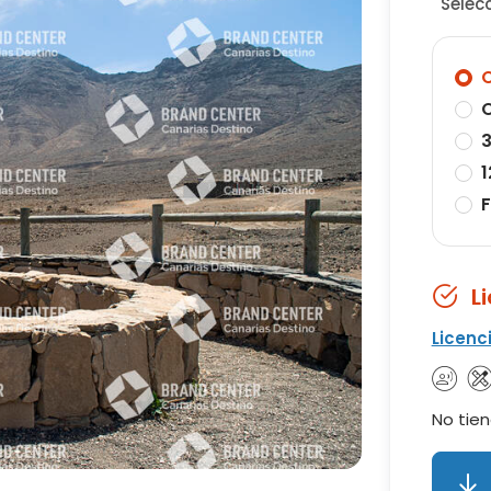
Selec
O
O
3
1
F
L
Licenc
No tien