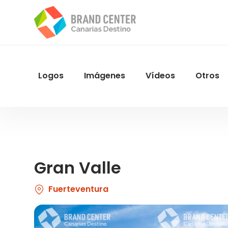
Pasar
al
contenido
principal
Logos
Imágenes
Vídeos
Otros
Menu
Navegacion
Gran Valle
Fuerteventura