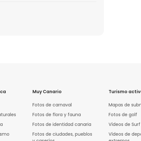
ica
Muy Canario
Turismo acti
Fotos de carnaval
Mapas de sub
aturales
Fotos de flora y fauna
Fotos de golf
za
Fotos de identidad canaria
Vídeos de Surf
rismo
Fotos de ciudades, pueblos
Vídeos de dep
y caseríos
extremos