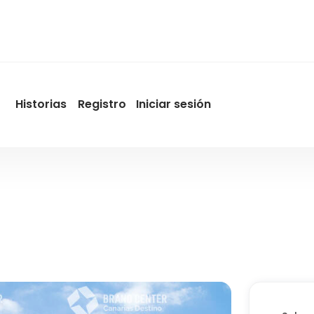
Historias
Registro
Iniciar sesión
User
account
menu
by
Promotur