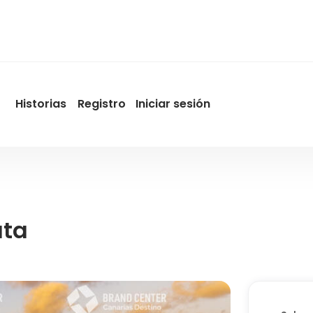
Historias
Registro
Iniciar sesión
User
account
menu
by
Promotur
ata