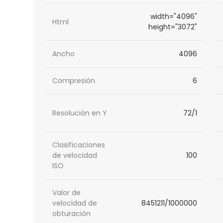
width="4096"
Html
height="3072"
Ancho
4096
Compresión
6
Resolución en Y
72/1
Clasificaciones
de velocidad
100
ISO
Valor de
velocidad de
8451211/1000000
obturación