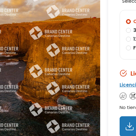
Selec
O
3
1
F
L
Licenc
No tien