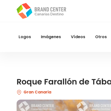
Pasar
al
contenido
principal
Logos
Imágenes
Vídeos
Otros
Menu
Navegacion
Roque Farallón de Táb
Gran Canaria