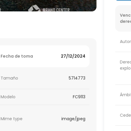
Venc
dere
Autor
Fecha de toma
27/12/2024
Dere
explo
Tamaño
5714773
Ámbit
Modelo
FC9113
Cede
Mime type
image/jpeg