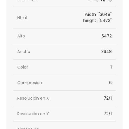
width="3648"
Html
height="5472"
Alto
5472
Ancho
3648
Color
1
Compresión
6
Resolución en X
72/1
Resolución en Y
72/1