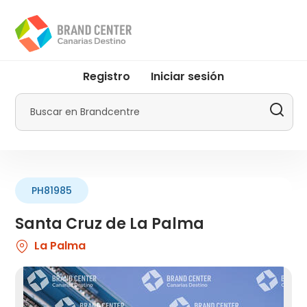
Pasar
al
contenido
principal
User
Registro
Iniciar sesión
account
menu
Buscar
by
Promotur
PH81985
Santa Cruz de La Palma
La Palma