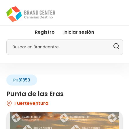
Pasar
al
contenido
principal
User
Registro
Iniciar sesión
account
menu
Buscar
by
Promotur
PH81853
Punta de las Eras
Fuerteventura