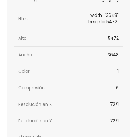
width="3648"
Html
height="5472"
Alto
5472
Ancho
3648
Color
1
Compresión
6
Resolución en X
72/1
Resolución en Y
72/1