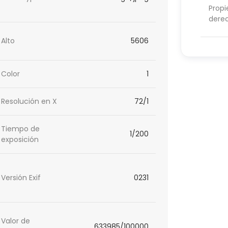
Propi
dere
Alto
5606
Color
1
Resolución en X
72/1
Tiempo de
1/200
exposición
Versión Exif
0231
Valor de
633985/100000