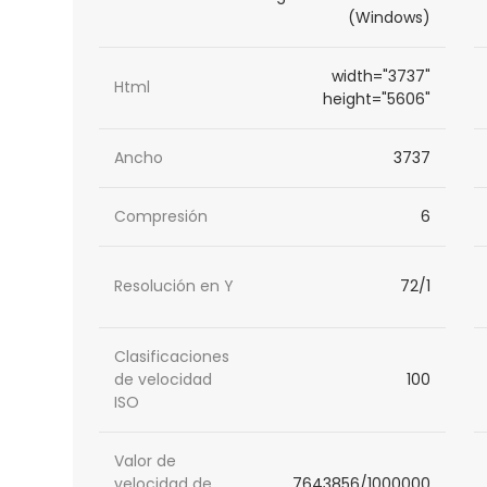
(Windows)
width="3737"
Html
height="5606"
Ancho
3737
Compresión
6
Resolución en Y
72/1
Clasificaciones
de velocidad
100
ISO
Valor de
velocidad de
7643856/1000000