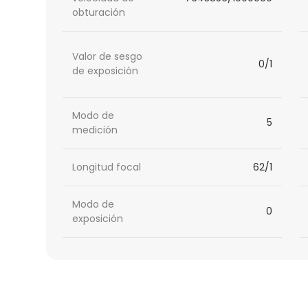
obturación
Valor de sesgo
0/1
de exposición
Modo de
5
medición
Longitud focal
62/1
Modo de
0
exposición