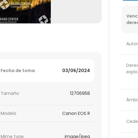
Venc
dere
Autor
Dere
Fecha de toma
03/06/2024
explo
Tamaño
12706958
Ámbit
Modelo
Canon EOS R
Cede
Mime type
image/jpeg