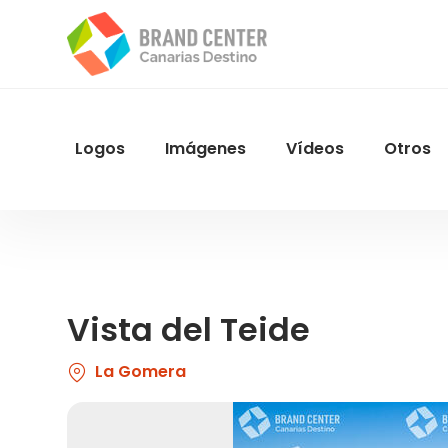
Pasar
al
contenido
principal
Logos
Imágenes
Vídeos
Otros
Menu
Navegacion
Vista del Teide
La Gomera