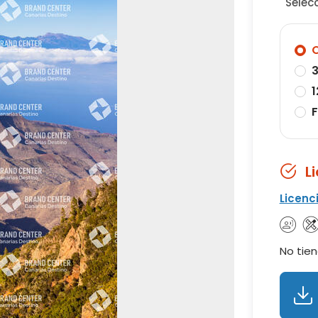
Selec
O
3
1
F
L
Licenc
No tien