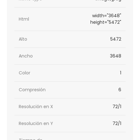
width="3648"
Html
height="5472"
Alto
5472
Ancho
3648
Color
1
Compresión
6
Resolución en X
72/1
Resolución en Y
72/1