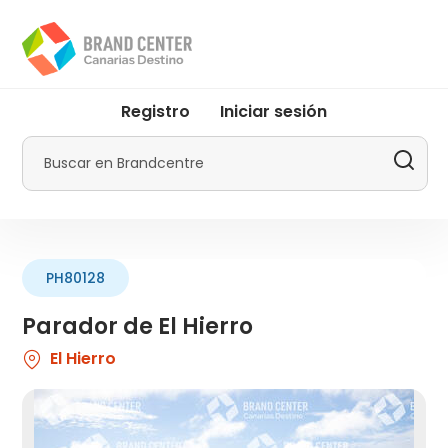
Pasar
al
contenido
principal
User
Registro
Iniciar sesión
account
menu
Buscar
by
Promotur
PH80128
Parador de El Hierro
El Hierro