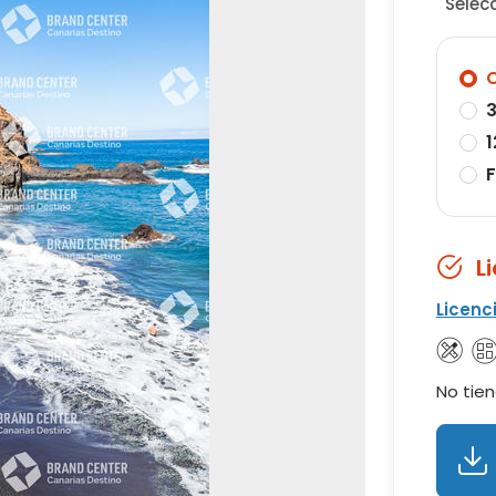
Selec
O
3
1
F
L
Licenc
No tien