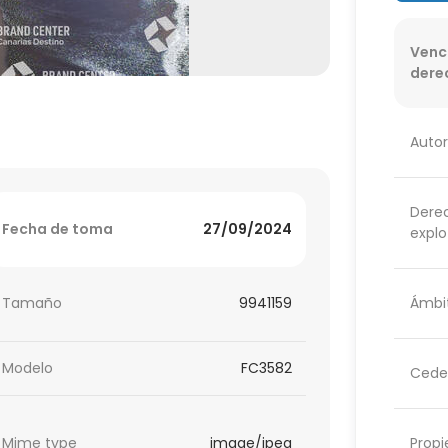
Venc
dere
Autor
Dere
Fecha de toma
27/09/2024
explo
Ámbit
Tamaño
9941159
Modelo
FC3582
Cede
Propi
Mime type
image/jpeg