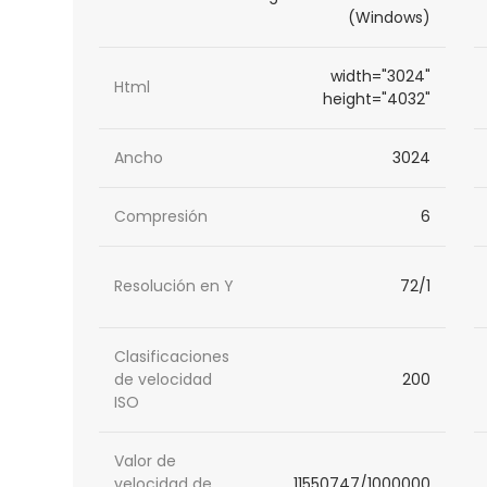
(Windows)
width="3024"
Html
height="4032"
Ancho
3024
Compresión
6
Resolución en Y
72/1
Clasificaciones
de velocidad
200
ISO
Valor de
velocidad de
11550747/1000000