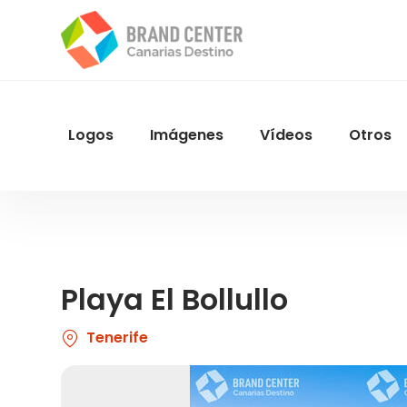
Pasar
al
contenido
principal
Logos
Imágenes
Vídeos
Otros
Menu
Navegacion
Playa El Bollullo
Tenerife