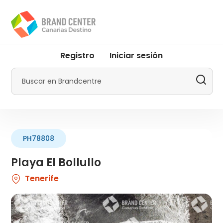
Pasar
al
contenido
principal
User
Registro
Iniciar sesión
account
menu
Buscar
by
Promotur
PH78808
Playa El Bollullo
Tenerife