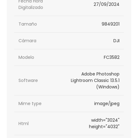
Fecha Hora
27/09/2024
Digitalizado
Tamaño
9849201
Cámara
DJI
Modelo
FC3582
Adobe Photoshop
Software
Lightroom Classic 13.5.1
(Windows)
Mime type
image/jpeg
width="3024"
Html
height="4032"