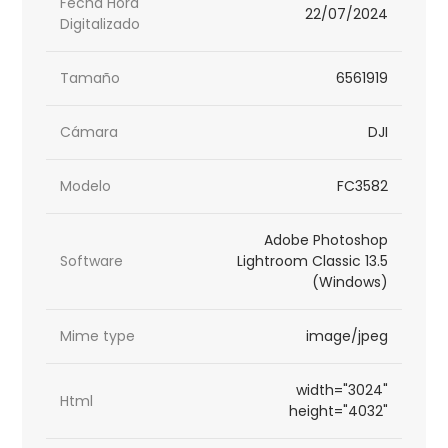
Fecha Hora
22/07/2024
Digitalizado
Tamaño
6561919
Cámara
DJI
Modelo
FC3582
Adobe Photoshop
Software
Lightroom Classic 13.5
(Windows)
Mime type
image/jpeg
width="3024"
Html
height="4032"