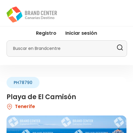
Pasar
al
contenido
principal
User
Registro
Iniciar sesión
account
menu
Buscar
by
Promotur
PH78790
Playa de El Camisón
Tenerife