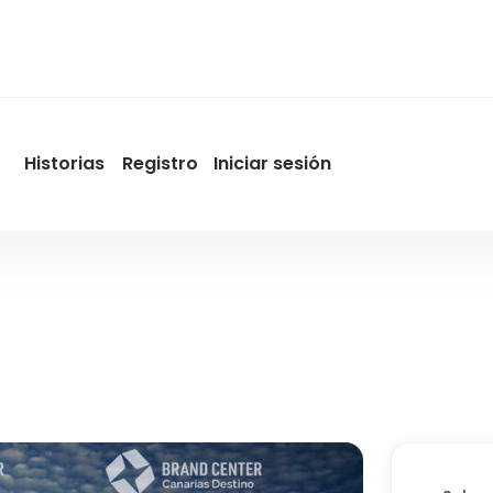
Historias
Registro
Iniciar sesión
User
account
menu
by
Promotur