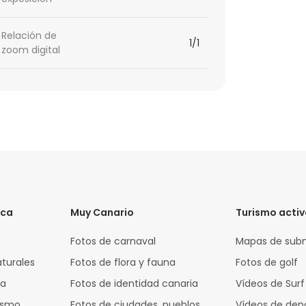
Relación de
1/1
zoom digital
ica
Muy Canario
Turismo acti
Fotos de carnaval
Mapas de sub
aturales
Fotos de flora y fauna
Fotos de golf
za
Fotos de identidad canaria
Vídeos de Surf
rismo
Fotos de ciudades, pueblos
Vídeos de dep