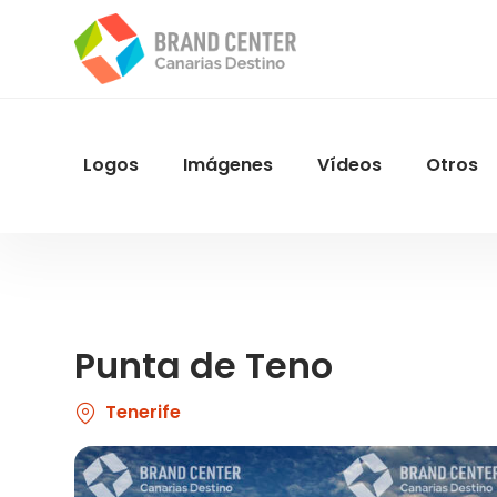
Pasar
al
contenido
principal
Logos
Imágenes
Vídeos
Otros
Menu
Navegacion
Punta de Teno
Tenerife