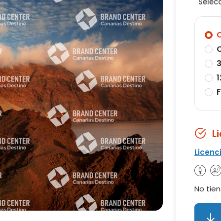
Selec
O
O
3
1
F
L
Licenc
No tien