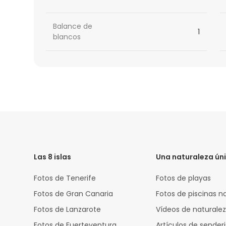
Balance de
1
blancos
HTML
Code
Las 8 islas
Una naturaleza ún
Fotos de Tenerife
Fotos de playas
Fotos de Gran Canaria
Fotos de piscinas n
Fotos de Lanzarote
Vídeos de naturale
Fotos de Fuerteventura
Artículos de sende