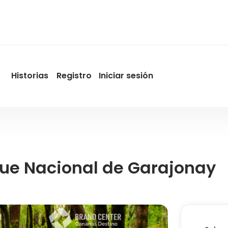
Historias
Registro
Iniciar sesión
User
account
menu
by
Promotur
que Nacional de Garajonay