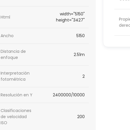
width="5150"
Html
Propi
height="3427"
dere
Ancho
5150
Distancia de
2.51m
enfoque
Interpretación
2
fotométrica
Resolución en Y
2400000/10000
Clasificaciones
de velocidad
200
ISO