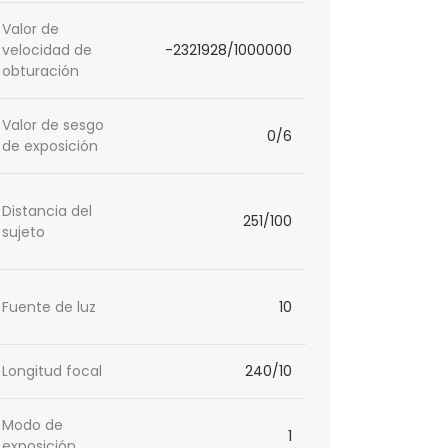
Valor de
velocidad de
-2321928/1000000
obturación
Valor de sesgo
0/6
de exposición
Distancia del
251/100
sujeto
Fuente de luz
10
Longitud focal
240/10
Modo de
1
exposición