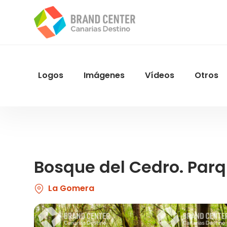
Pasar
al
contenido
principal
Logos
Imágenes
Vídeos
Otros
Menu
Navegacion
Bosque del Cedro. Par
La Gomera