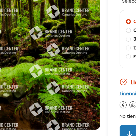
Selec
O
O
3
1
F
L
Licenc
No tien