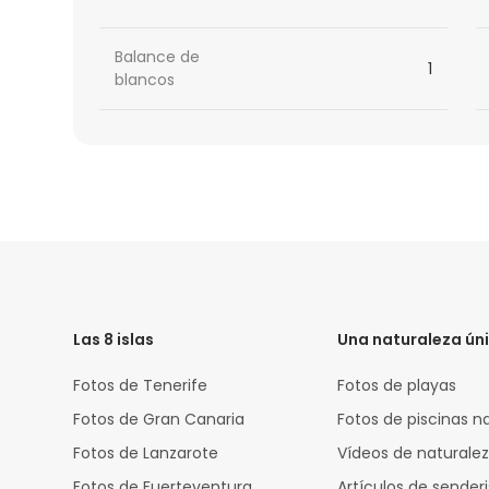
Balance de
1
blancos
HTML
Code
Las 8 islas
Una naturaleza ún
Fotos de Tenerife
Fotos de playas
Fotos de Gran Canaria
Fotos de piscinas n
Fotos de Lanzarote
Vídeos de naturale
Fotos de Fuerteventura
Artículos de sende