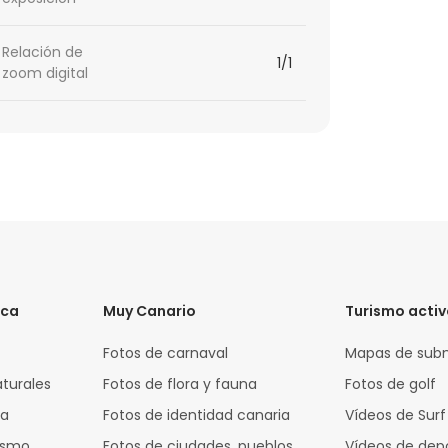
Relación de
1/1
zoom digital
ica
Muy Canario
Turismo acti
Fotos de carnaval
Mapas de sub
aturales
Fotos de flora y fauna
Fotos de golf
za
Fotos de identidad canaria
Vídeos de Surf
rismo
Fotos de ciudades, pueblos
Vídeos de dep