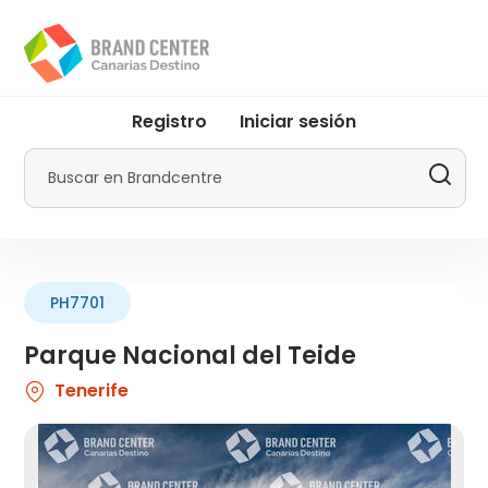
Pasar
al
contenido
principal
User
Registro
Iniciar sesión
account
menu
Buscar
by
Promotur
PH7701
Parque Nacional del Teide
Tenerife