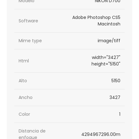
Modelo
NIKON D700
Adobe Photoshop CS5
Software
Macintosh
Mime type
image/tiff
width="3427"
Html
height="5150"
Alto
5150
Ancho
3427
Color
1
Distancia de
4294967296.00m
enfoque