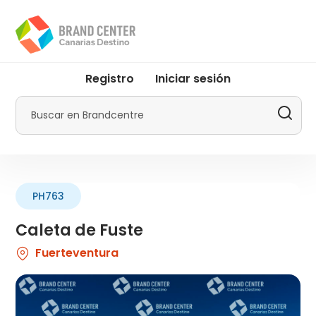
Pasar
al
contenido
principal
User
Registro
Iniciar sesión
account
menu
Buscar
by
Promotur
PH763
Caleta de Fuste
Fuerteventura