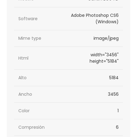
Adobe Photoshop CS6
Software
(Windows)
Mime type
image/jpeg
width="3456"
Html
height="5184"
Alto
5184
Ancho
3456
Color
1
Compresión
6