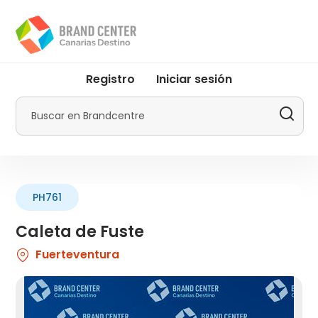
Pasar
al
contenido
principal
User
Registro
Iniciar sesión
account
menu
Buscar
by
Promotur
PH761
Caleta de Fuste
Fuerteventura