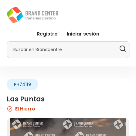
Pasar
al
contenido
principal
User
Registro
Iniciar sesión
account
menu
Buscar
by
Promotur
PH74119
Las Puntas
El Hierro