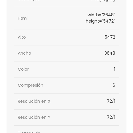
width="3648"
Html
height="5472"
Alto
5472
Ancho
3648
Color
1
Compresión
6
Resolución en X
72/1
Resolución en Y
72/1