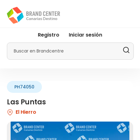
Pasar
al
contenido
principal
User
Registro
Iniciar sesión
account
menu
Buscar
by
Promotur
PH74050
Las Puntas
El Hierro