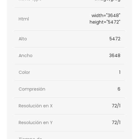
width="3648"
Html
height="5472"
Alto
5472
Ancho
3648
Color
1
Compresión
6
Resolución en X
72/1
Resolución en Y
72/1